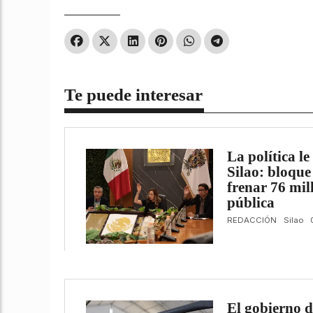
Te puede interesar
La política le
Silao: bloque
frenar 76 mil
pública
REDACCIÓN
Silao
El gobierno d